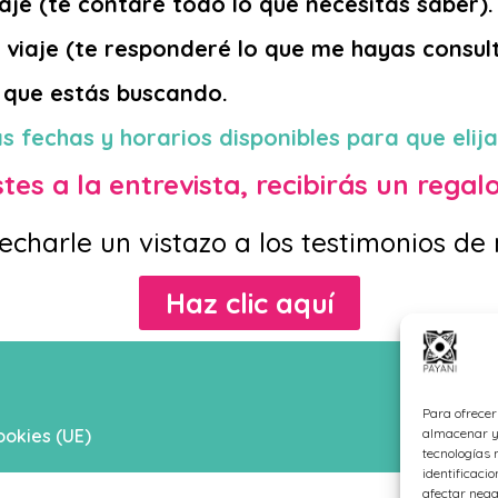
aje (te contaré todo lo que necesitas saber).
 viaje (te responderé lo que me hayas consult
o que estás buscando.
s fechas y horarios disponibles para que elija
tes a la entrevista, recibirás un regal
echarle un vistazo a los testimonios de
Haz clic aquí
Para ofrecer
ookies (UE)
almacenar y/
tecnologías 
identificacio
afectar nega